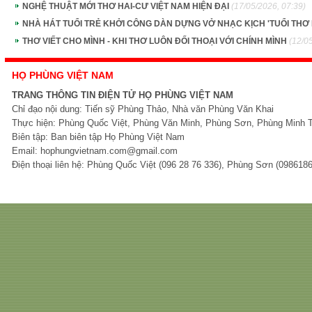
NGHỆ THUẬT MỚI THƠ HAI-CƯ VIỆT NAM HIỆN ĐẠI
(17/05/2026, 07:39)
NHÀ HÁT TUỔI TRẺ KHỞI CÔNG DÀN DỰNG VỞ NHẠC KỊCH 'TUỔI THƠ 
THƠ VIẾT CHO MÌNH - KHI THƠ LUÔN ĐỐI THOẠI VỚI CHÍNH MÌNH
(12/0
HỌ PHÙNG VIỆT NAM
TRANG THÔNG TIN ĐIỆN TỬ HỌ PHÙNG VIỆT NAM
Chỉ đạo nội dung: Tiến sỹ Phùng Thảo, Nhà văn Phùng Văn Khai
Thực hiện: Phùng Quốc Việt, Phùng Văn Minh, Phùng Sơn, Phùng Minh 
Biên tập: Ban biên tập Họ Phùng Việt Nam
Email: hophungvietnam.com@gmail.com
Điện thoại liên hệ: Phùng Quốc Việt (096 28 76 336), Phùng Sơn (098618