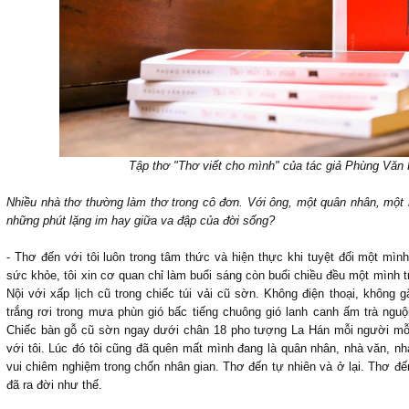
Tập thơ "Thơ viết cho mình" của tác giả Phùng Văn 
Nhiều nhà thơ thường làm thơ trong cô đơn. Với ông, một quân nhân, một 
những phút lặng im hay giữa va đập của đời sống?
- Thơ đến với tôi luôn trong tâm thức và hiện thực khi tuyệt đối một mìn
sức khỏe, tôi xin cơ quan chỉ làm buổi sáng còn buổi chiều đều một mình 
Nội với xấp lịch cũ trong chiếc túi vải cũ sờn. Không điện thoại, không 
trắng rơi trong mưa phùn gió bấc tiếng chuông gió lanh canh ấm trà ngu
Chiếc bàn gỗ cũ sờn ngay dưới chân 18 pho tượng La Hán mỗi người mỗi
với tôi. Lúc đó tôi cũng đã quên mất mình đang là quân nhân, nhà văn, 
vui chiêm nghiệm trong chốn nhân gian. Thơ đến tự nhiên và ở lại. Thơ đế
đã ra đời như thế.