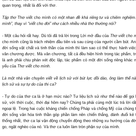
quan trọng, nhất là đối với thơ.
Tập thơ
Thơ viết cho mình
có một nhan đề khá riêng tư và chiêm nghiệm. 
mình”, thay vì “viết cho đời” như cách nhiều nhà thơ thường nói?
- Một câu hỏi rất hay. Dù tôi đã trả lời trong Lời mở đầu của
Thơ viết cho 
cho mình cũng là trách nhiệm đầu tiên và sau cùng của người cầm bút. An
đời sống vật chất và tinh thần của mình thì làm sao có thể thực hành vi
văn chương được. Mà văn chương, tất cả đều hiện hình trong tác phẩm, tr
là anh phải chịu phán xét độc lập, tác phẩm có một đời sống riêng khác n
yếu của
Thơ viết cho mình
.
Là một nhà văn chuyên viết về lịch sử với bút lực dồi dào, ông làm thế n
lịch sử và sự tự do của thi ca?
- Tự do của thơ ca là ở hạn mức nào? Tư liệu lịch sử như thế nào để gọi 
sử, với thời cuộc, thời đại hôm nay? Chúng ta phải cùng một lúc trả lời rấ
ngoại lệ. Trong hai cuộc kháng chiến chống Pháp và chống Mỹ của chúng ta
đời sống văn hóa tinh thần góp phần làm nên chiến thắng, đánh đuổi kẻ
thống nhất, thơ ca lại vận động chuyển động theo những xu hướng của đ
go, ngặt nghèo của nó. Và thơ ca luôn làm tròn phận sự của mình.