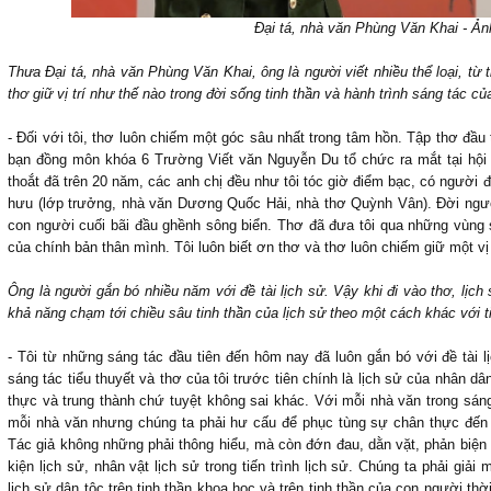
Đại tá, nhà văn Phùng Văn Khai - Ả
Thưa Đại tá, nhà văn Phùng Văn Khai, ông là người viết nhiều thể loại, từ t
thơ giữ vị trí như thế nào trong đời sống tinh thần và hành trình sáng tác c
- Đối với tôi, thơ luôn chiếm một góc sâu nhất trong tâm hồn. Tập thơ đầu
bạn đồng môn khóa 6 Trường Viết văn Nguyễn Du tổ chức ra mắt tại hội
thoắt đã trên 20 năm, các anh chị đều như tôi tóc giờ điểm bạc, có người
hưu (lớp trưởng, nhà văn Dương Quốc Hải, nhà thơ Quỳnh Vân). Đời ngư
con người cuối bãi đầu ghềnh sông biển. Thơ đã đưa tôi qua những vùng
của chính bản thân mình. Tôi luôn biết ơn thơ và thơ luôn chiếm giữ một vị tr
Ông là người gắn bó nhiều năm với đề tài lịch sử. Vậy khi đi vào thơ, lịch
khả năng chạm tới chiều sâu tinh thần của lịch sử theo một cách khác với 
- Tôi từ những sáng tác đầu tiên đến hôm nay đã luôn gắn bó với đề tài l
sáng tác tiểu thuyết và thơ của tôi trước tiên chính là lịch sử của nhân dâ
thực và trung thành chứ tuyệt không sai khác. Với mỗi nhà văn trong sán
mỗi nhà văn nhưng chúng ta phải hư cấu để phục tùng sự chân thực đến 
Tác giả không những phải thông hiểu, mà còn đớn đau, dằn vặt, phản biện
kiện lịch sử, nhân vật lịch sử trong tiến trình lịch sử. Chúng ta phải g
lịch sử dân tộc trên tinh thần khoa học và trên tinh thần của con người thờ