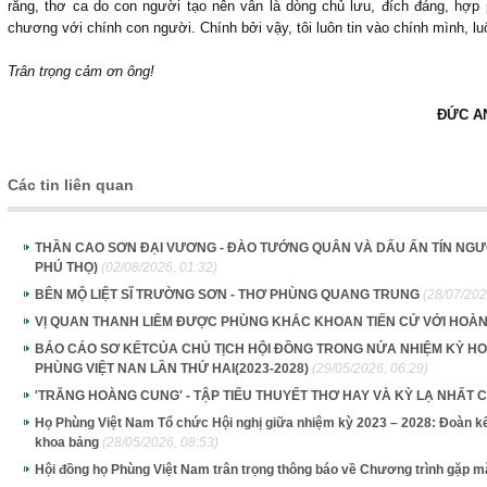
rằng, thơ ca do con người tạo nên vẫn là dòng chủ lưu, đích đáng, hợp ph
chương với chính con người. Chính bởi vậy, tôi luôn tin vào chính mình, lu
Trân trọng cảm ơn ông!
ĐỨC AN
Các tin liên quan
THẦN CAO SƠN ĐẠI VƯƠNG - ĐÀO TƯỚNG QUÂN VÀ DẤU ẤN TÍN NGƯỠ
PHÚ THỌ)
(02/08/2026, 01:32)
BÊN MỘ LIỆT SĨ TRƯỜNG SƠN - THƠ PHÙNG QUANG TRUNG
(28/07/202
VỊ QUAN THANH LIÊM ĐƯỢC PHÙNG KHẮC KHOAN TIẾN CỬ VỚI HOÀ
BÁO CÁO SƠ KẾTCỦA CHỦ TỊCH HỘI ĐỒNG TRONG NỬA NHIỆM KỲ HOẠ
PHÙNG VIỆT NAN LẦN THỨ HAI(2023-2028)
(29/05/2026, 06:29)
'TRĂNG HOÀNG CUNG' - TẬP TIỂU THUYẾT THƠ HAY VÀ KỲ LẠ NHẤ
Họ Phùng Việt Nam Tổ chức Hội nghị giữa nhiệm kỳ 2023 – 2028: Đoàn kết
khoa bảng
(28/05/2026, 08:53)
Hội đồng họ Phùng Việt Nam trân trọng thông báo về Chương trình gặp 