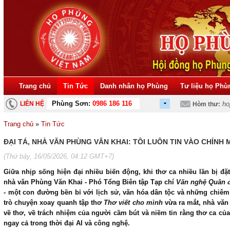
Trang chủ
Tin Tức
Danh nhân họ Phùng
Tư liệu họ Phù
Phùng Sơn:
0986 186 116
LIÊN HỆ
ho
Hòm thư:
Trang chủ
»
Tin Tức
ĐẠI TÁ, NHÀ VĂN PHÙNG VĂN KHAI: TÔI LUÔN TIN VÀO CHÍNH 
(Thứ bảy, 16/05/2026, 04:12 GMT+7)
Giữa nhịp sống hiện đại nhiều biến động, khi thơ ca nhiều lần bị đặt 
nhà văn Phùng Văn Khai - Phó Tổng Biên tập Tạp chí
Văn nghệ Quân 
- một con đường bền bỉ với lịch sử, văn hóa dân tộc và những chiê
trò chuyện xoay quanh tập thơ
Thơ viết cho mình
vừa ra mắt, nhà vă
về thơ, về trách nhiệm của người cầm bút và niềm tin rằng thơ ca củ
ngay cả trong thời đại AI và công nghệ.