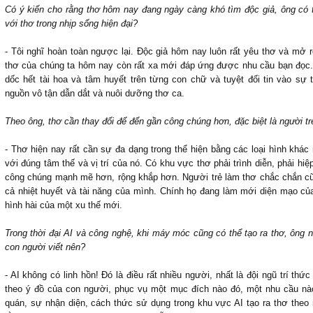
Có ý kiến cho rằng thơ hôm nay đang ngày càng khó tìm độc giả, ông có 
với thơ trong nhịp sống hiện đại?
- Tôi nghĩ hoàn toàn ngược lại. Độc giả hôm nay luôn rất yêu thơ và mở rộ
thơ của chúng ta hôm nay còn rất xa mới đáp ứng được nhu cầu bạn đọc. 
dốc hết tài hoa và tâm huyết trên từng con chữ và tuyệt đối tin vào sự 
nguồn vô tận dẫn dắt và nuôi dưỡng thơ ca.
Theo ông, thơ cần thay đổi để đến gần công chúng hơn, đặc biệt là người tr
- Thơ hiện nay rất cần sự đa dạng trong thể hiện bằng các loại hình khác
với đúng tâm thế và vị trí của nó. Có khu vực thơ phải trình diễn, phải h
công chúng mạnh mẽ hơn, rộng khắp hơn. Người trẻ làm thơ chắc chắn cũn
cả nhiệt huyết và tài năng của mình. Chính họ đang làm mới diện mạo của
hình hài của một xu thế mới.
Trong thời đại AI và công nghệ, khi máy móc cũng có thể tạo ra thơ, ông ngh
con người viết nên?
- AI không có linh hồn! Đó là điều rất nhiều người, nhất là đội ngũ trí thứ
theo ý đồ của con người, phục vụ một mục đích nào đó, một nhu cầu nào
quán, sự nhận diện, cách thức sử dụng trong khu vực AI tạo ra thơ theo